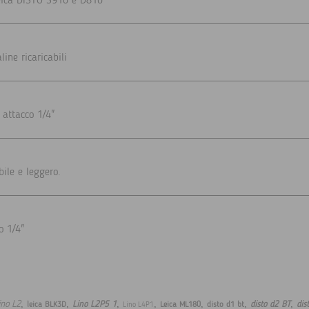
Leica DISTO S910 e D810
ine ricaricabili
 attacco 1/4"
ile e leggero.
o 1/4"
,
,
,
,
,
,
,
ino L2
Lino L2P5 1
disto d2 BT
dis
leica BLK3D
Leica ML180
disto d1 bt
Lino L4P1