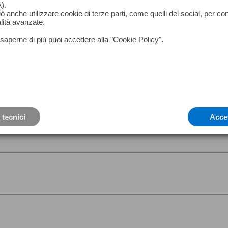
).
può anche utilizzare cookie di terze parti, come quelli dei social, per co
lità avanzate.
saperne di più puoi accedere alla "
Cookie Policy
".
le da utilizzare con gli adattatori Leica FTA 360 e DST 360
 tecnici
Acce
S910 / D810 touch