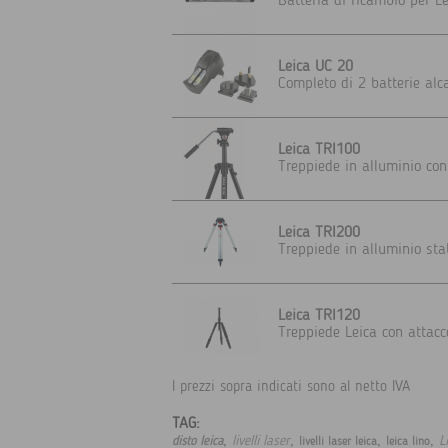
Batteria di ricambio per 
Leica UC 20
Completo di 2 batterie alcal
Leica TRI100
Treppiede in alluminio con
Leica TRI200
Treppiede in alluminio stab
Leica TRI120
Treppiede Leica con attacc
I prezzi sopra indicati sono al netto IVA
TAG:
,
,
,
,
livelli laser
L
disto leica
livelli laser leica
leica lino