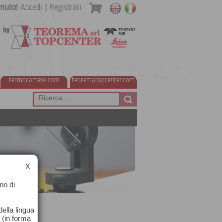
nuto!
Accedi
|
Registrati
termocamere.com
teorematopcenter.com
X
no di
ella lingua
o (in forma