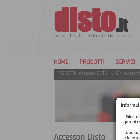
disto
.it
Sito Ufficiale certificato Disto Leica
HOME
PRODOTTI
SERVIZI
PRODOTTI
>
Accessori DISTO - LINO
>
Accessori
Informat
Utilizzi
garantir
I cookie
Accessori Disto
e le impo