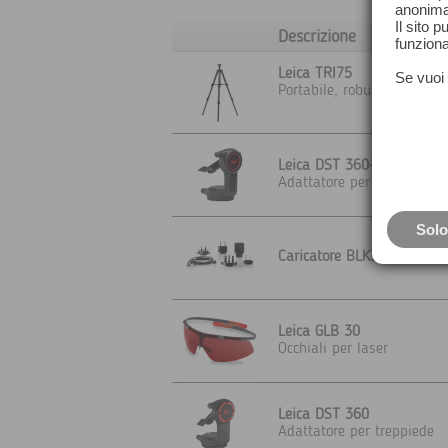
anonima
Il sito 
Descrizione
funziona
Leica TRI75
Se vuoi 
Portabile, robusto e stabi
Leica DST 360-X
Adattatore per treppiede
Solo
Caricatore BLK3D, DISTO 
Leica GLB 30
Occhiali per laser
Leica DST 360
Adattatore per treppiede