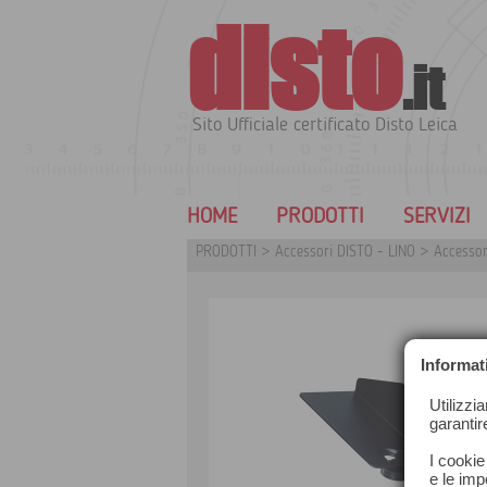
disto
.it
Sito Ufficiale certificato Disto Leica
HOME
PRODOTTI
SERVIZI
PRODOTTI
>
Accessori DISTO - LINO
>
Accessor
Informat
Utilizzi
garantir
I cookie
e le impo