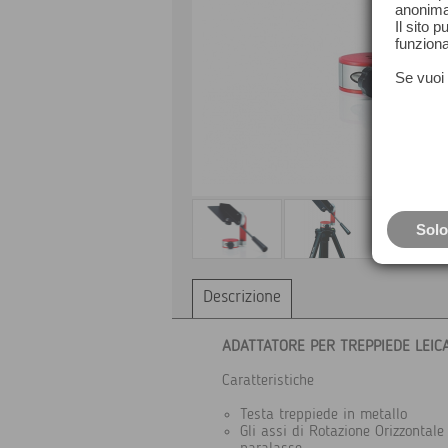
anonima
Il sito 
funziona
Se vuoi 
Solo
Descrizione
ADATTATORE PER TREPPIEDE LEIC
Caratteristiche
Testa treppiede in metallo
Gli assi di Rotazione Orizzontal