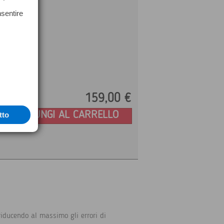
nsentire
159,
00
€
Prezzo:
AGGIUNGI AL CARRELLO
tto
riducendo al massimo gli errori di