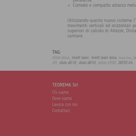
paralasse
Comodo e compatto attacco metal
Utilizzando questo nuovo sistema l
movimenti verticali ed orizzontali p
superiori di calcolo di Altezze, Dist
cantiere.
TAG:
,
,
,
,
disto leica
livelli laser
livelli laser leica
L
leica lino
,
,
,
,
.
X3
disto s910
disto d510
disto d810
DISTO X4
TEOREMA Srl
Chi siamo
Dove siamo
Lavora con noi
Contattaci