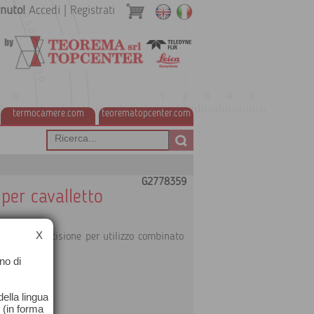
nuto!
Accedi
|
Registrati
termocamere.com
teorematopcenter.com
G2778359
per cavalletto
X
i di alta precisione per utilizzo combinato
no di
ella lingua
o (in forma