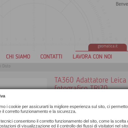
Benve
geomatica.it
CHI SIAMO
CONTATTI
LAVORA CON NOI
i Disto
TA360 Adattatore Leica 
fotografico TRI70
iva
Ideale per calcoli di altezze inaccessibil
TRI70
amo i cookie per assicurarti la migliore esperienza sul sito, ci permetto
compatibile con D3/D3a/D3a BT/D5/D8
e il corretto funzionamento e la sicurezza.
Contenuto della confezione:
 tecnici consentono il corretto funzionamento del sito, come la scelta d
- Adattatore
stazioni di visualizzazione ed il controllo dei flussi di visitatori nel sit
- Braccio per movimento