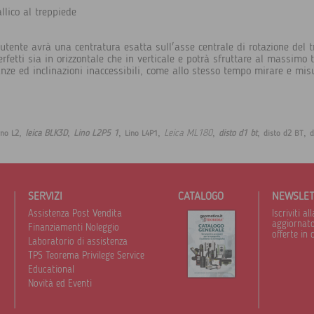
lico al treppiede
'utente avrà una centratura esatta sull'asse centrale di rotazione de
erfetti sia in orizzontale che in verticale e potrà sfruttare al massimo 
anze ed inclinazioni inaccessibili, come allo stesso tempo mirare e misur
,
,
,
,
,
,
,
Leica ML180
leica BLK3D
Lino L2P5 1
disto d1 bt
ino L2
Lino L4P1
disto d2 BT
d
SERVIZI
CATALOGO
NEWSLE
Assistenza Post Vendita
Iscriviti 
aggiornato 
Finanziamenti Noleggio
offerte in 
Laboratorio di assistenza
TPS Teorema Privilege Service
Educational
Novità ed Eventi