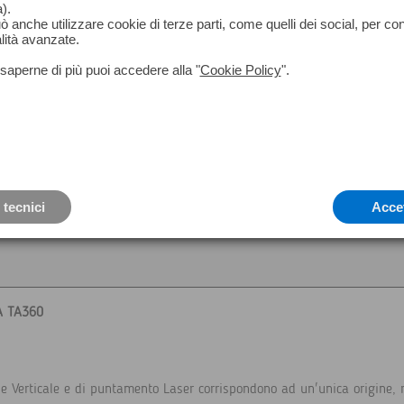
).
- Chiavetta service
può anche utilizzare cookie di terze parti, come quelli dei social, per co
- Istruzioni
lità avanzate.
saperne di più puoi accedere alla "
Cookie Policy
".
 tecnici
Acce
A TA360
e e Verticale e di puntamento Laser corrispondono ad un'unica origine, 