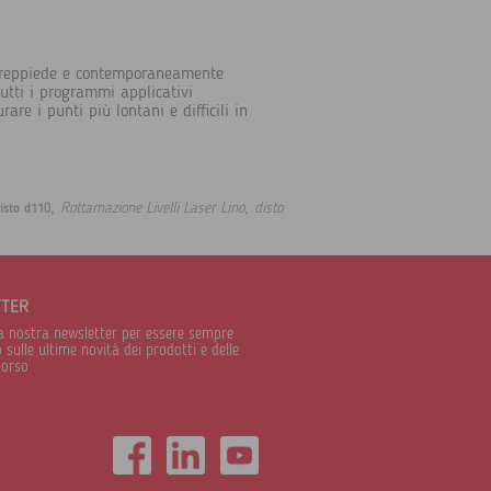
l treppiede e contemporaneamente
tutti i programmi applicativi
are i punti più lontani e difficili in
,
,
Rottamazione Livelli Laser Lino
disto
isto d110
TTER
alla nostra newsletter per essere sempre
sulle ultime novità dei prodotti e delle
corso