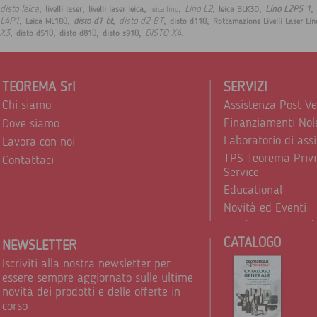
,
,
,
,
,
,
,
disto leica
Lino L2
Lino L2P5 1
livelli laser
livelli laser leica
leica BLK3D
leica lino
,
,
,
,
,
L4P1
disto d2 BT
disto d1 bt
Leica ML180
disto d110
Rottamazione Livelli Laser Lin
,
,
,
,
.
X3
DISTO X4
disto d510
disto d810
disto s910
TEOREMA Srl
SERVIZI
Chi siamo
Assistenza Post V
Finanziamenti Nol
Dove siamo
Laboratorio di ass
Lavora con noi
TPS Teorema Privi
Contattaci
Service
Educational
Novità ed Eventi
Condizioni di vend
CATALOGO
Trattamento dei d
NEWSLETTER
Iscriviti alla nostra newsletter per
essere sempre aggiornato sulle ultime
novità dei prodotti e delle offerte in
corso