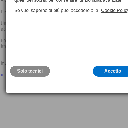
quelli dei social, per consentire funzionalità avanzate.
- collaboratore per attività di marketing e digital marketing
Se vuoi saperne di più puoi accedere alla "
Cookie Polic
Perché lavorare in Teorema?
Unisciti ad una squadra leader di mercato da oltre 30 anni pe
accrescere la tua professionalità e le tue competenze.
Entra a far parte di un ambiente di lavoro in cui i rapporti so
improntati al rispetto, alla trasparenza ed alla fiducia.
Invia il tuo Curriculum Vitae
Solo tecnici
Accetto
info@geomatica.it