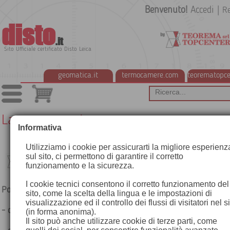
Benvenuto!
Accedi
|
Re
disto
.it
Sito Ufficiale certificato Disto Leica
geomatica.it
termocamere.com
teorematopce
Lavora con noi
Informativa
Utilizziamo i cookie per assicurarti la migliore esperienz
sul sito, ci permettono di garantire il corretto
funzionamento e la sicurezza.
I cookie tecnici consentono il corretto funzionamento del
Posizioni aperte in Teorema Srl
sito, come la scelta della lingua e le impostazioni di
visualizzazione ed il controllo dei flussi di visitatori nel s
- collaboratori Tecnico Commerciali
(in forma anonima).
Il sito può anche utilizzare cookie di terze parti, come