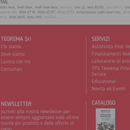
TAG:
,
,
,
,
,
,
,
disto leica
livelli laser
livelli laser leica
Lino L2
leica BLK3D
Lin
leica lino
Lino L2P5 1
,
,
,
,
,
disto d110
dist
disto d1 bt
disto d2 BT
Rottamazione Livelli Laser Lino
Leica ML180
,
,
,
.
disto d810
disto s910
d510
DISTO X4
TEOREMA Srl
SERVIZI
Chi siamo
Assistenza Post V
Finanziamenti Nol
Dove siamo
Laboratorio di ass
Lavora con noi
TPS Teorema Privi
Contattaci
Service
Educational
Novità ed Eventi
Condizioni di vend
CATALOGO
Trattamento dei d
NEWSLETTER
Iscriviti alla nostra newsletter per
essere sempre aggiornato sulle ultime
novità dei prodotti e delle offerte in
corso