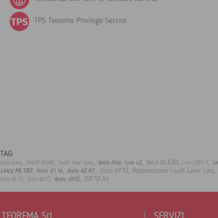
TPS Teorema Privilege Service
TAG:
,
,
,
,
,
,
,
livelli laser
leica BLK3D
leica lino
Lino L2
Li
disto leica
livelli laser leica
Lino L2P5 1
,
,
,
,
,
disto d110
Rottamazione Livelli Laser Lino
Leica ML180
disto d1 bt
disto d2 BT
,
,
,
.
DISTO X4
disto s910
disto d510
disto d810
TEOREMA Srl
SERVIZI