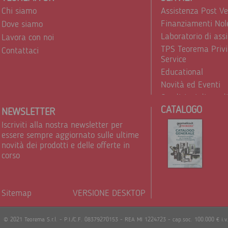
Chi siamo
Assistenza Post V
Finanziamenti Nol
Dove siamo
Laboratorio di ass
Lavora con noi
TPS Teorema Privi
Contattaci
Service
Educational
Novità ed Eventi
Condizioni di vend
CATALOGO
Trattamento dei d
NEWSLETTER
Iscriviti alla nostra newsletter per
essere sempre aggiornato sulle ultime
novità dei prodotti e delle offerte in
corso
Sitemap
VERSIONE DESKTOP
Powere
© 2021 Teorema S.r.l. - P.I./C.F. 08379270153 - REA MI 1224723 - cap.soc. 100.000 € i.v.