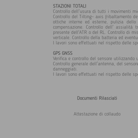
STAZIONI TOTALI
Controllo dell'usura di tutti i movimenti mi
Controllo del Tilting- axis (ribaltamento de
ottiche interne ed esterne, pulizia dell
compensazione. Controllo dell' assialità 
presente dell'ATR o del RL. Controllo di misur
verticale. Controllo della batteria ed event
I lavori sono effettuati nel rispetto delle sp
GPS GNSS
Verifica e controllo del sensore utilizzand
Controllo generale dell'antenna, del sensore
danneggiati.
I lavori sono effettuati nel rispetto delle sp
Documenti Rilasciati
Attestazione di collaudo