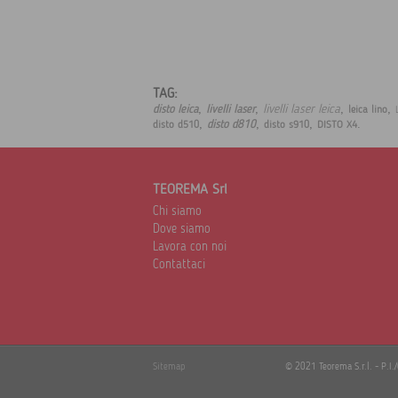
TAG:
,
,
,
,
livelli laser leica
disto leica
livelli laser
leica lino
,
,
,
.
disto d810
disto d510
disto s910
DISTO X4
TEOREMA Srl
Chi siamo
Dove siamo
Lavora con noi
Contattaci
Sitemap
© 2021 Teorema S.r.l. - P.