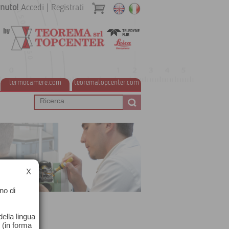
nuto!
Accedi
|
Registrati
termocamere.com
teorematopcenter.com
X
no di
ella lingua
o (in forma