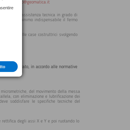
laboratorio@geomatica.it
nsentire
servizio di assistenza tecnica in grado di
iducendo al minimo indispensabile il fermo
ttamente dalle case costruttrici svolgendo
tto
o specializzato, in accordo alle normative
iti micrometriche, del movimento della messa
allela, con eliminazione e lubrificazione dei
deve soddisfare le specifiche tecniche del
rettifica degli assi X e Y e poi ruotando lo