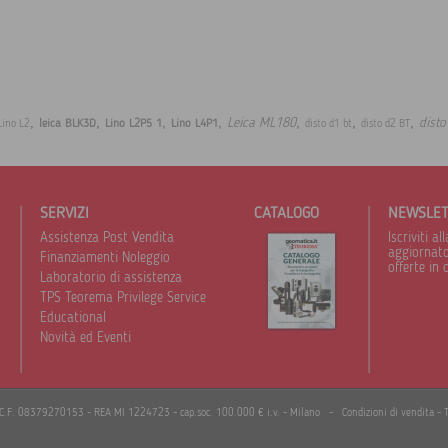
,
,
,
,
,
,
,
Leica ML180
disto
leica BLK3D
Lino L2P5 1
Lino L4P1
Lino L2
disto d1 bt
disto d2 BT
SERVIZI
CATALOGO
NEWSLE
Assistenza Post Vendita
Iscriviti 
aggiornato 
Finanziamenti Noleggio
offerte in 
Laboratorio di assistenza
TPS Teorema Privilege Service
Educational
Novità ed Eventi
I./C.F. 08379270153 - REA MI 1224723 - cap.soc. 100.000 € i.v. - Milano -
Condizioni di vendita
-