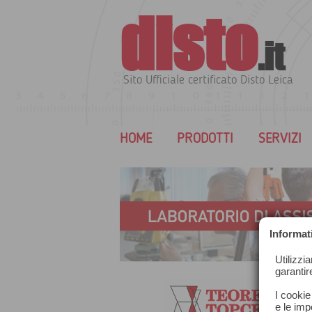
disto
.it
Sito Ufficiale certificato Disto Leica
HOME
PRODOTTI
SERVIZI
Informat
Utilizzi
garantir
I cookie
e le impo