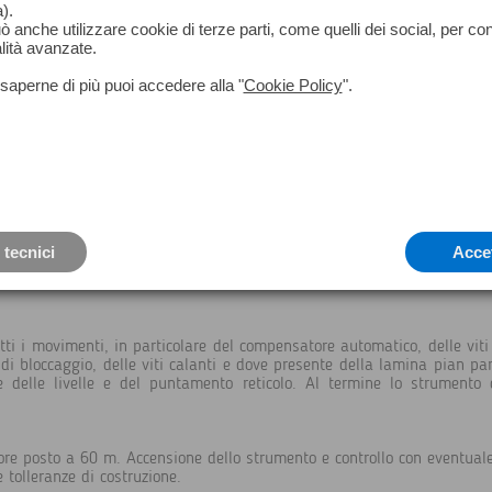
+39 0257301988
).
può anche utilizzare cookie di terze parti, come quelli dei social, per co
lità avanzate.
el prodotto, ma segue continuamente la propria clientela offrendo un 
ere ogni situazione di emergenza dalla consulenza alla riparazione r
saperne di più puoi accedere alla "
Cookie Policy
".
iene costantemente aggiornato sui prodotti e le nuove tecnologie dire
oro indicate.
 tecnici
Acce
o consegnati per manutenzione, vengono controllati da personale tecnic
i tutti i movimenti, in particolare del compensatore automatico, delle v
di bloccaggio, delle viti calanti e dove presente della lamina pian par
ore delle livelle e del puntamento reticolo. Al termine lo strumento 
ore posto a 60 m. Accensione dello strumento e controllo con eventuale 
 tolleranze di costruzione.