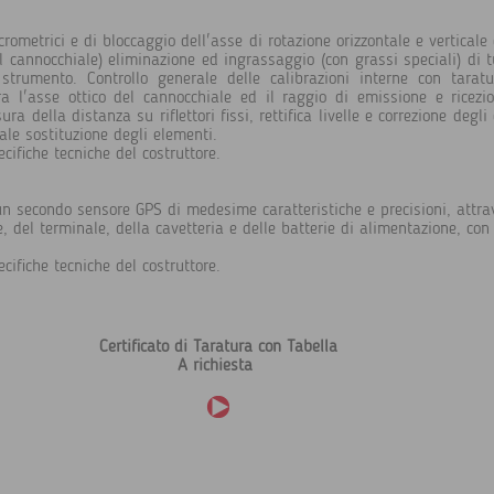
crometrici e di bloccaggio dell'asse di rotazione orizzontale e vertical
l cannocchiale) eliminazione ed ingrassaggio (con grassi speciali) di tu
o strumento. Controllo generale delle calibrazioni interne con tar
tra l'asse ottico del cannocchiale ed il raggio di emissione e ricezi
a della distanza su riflettori fissi, rettifica livelle e correzione degli
uale sostituzione degli elementi.
ecifiche tecniche del costruttore.
o un secondo sensore GPS di medesime caratteristiche e precisioni, attr
, del terminale, della cavetteria e delle batterie di alimentazione, con
ecifiche tecniche del costruttore.
Certificato di Taratura con Tabella
A richiesta