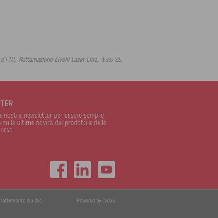
,
,
,
 d110
Rottamazione Livelli Laser Lino
disto X3
TTER
alla nostra newsletter per essere sempre
sulle ultime novità dei prodotti e delle
corso
Trattamento dei dati
Powered by Tecsia