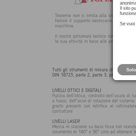
anonima
Il sito 
funziona
Teorema non si limita alla sola vendita d
fornire il supporto necessario per risolv
Se vuoi 
macchina.
Il nostro personale tecnico commerciale v
la sua attività in base alle procedure da l
Solo
Tutti gli strumenti di misura che ci vengon
DIN 18723, parte 2, parte 3, parte 6.
LIVELLI OTTICI E DIGITALI
Pulizia dell'ottica, controllo dell'usura d
a fuoco, dell'asse di rotazione del sistema 
giochi presenti con rettifica al collimat
costruttore.
LIVELLI LASER
Messa in stazione su base fissa con ricevit
strumento di 180° e 90° sino ad ottenere le