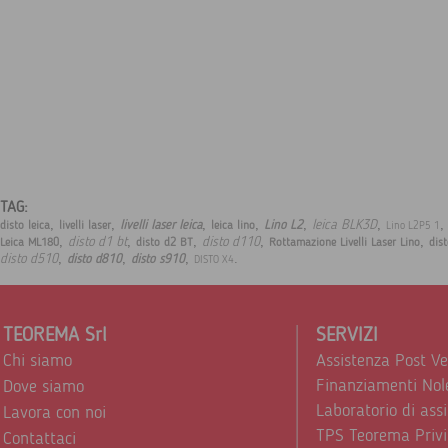
TAG:
,
,
,
,
,
,
leica BLK3D
livelli laser leica
Lino L2
disto leica
livelli laser
leica lino
Lino L2P5 1
,
,
,
,
,
disto d1 bt
disto d110
Leica ML180
disto d2 BT
Rottamazione Livelli Laser Lino
dis
,
,
,
.
disto d510
disto d810
disto s910
DISTO X4
TEOREMA Srl
SERVIZI
Chi siamo
Assistenza Post V
Finanziamenti Nol
Dove siamo
Laboratorio di ass
Lavora con noi
TPS Teorema Privi
Contattaci