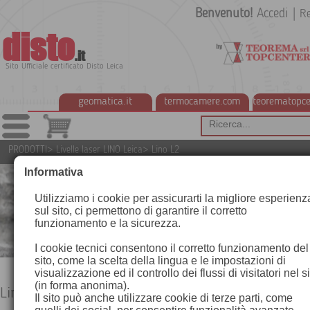
Benvenuto!
Accedi
|
Re
disto
.it
Sito Ufficiale certificato Disto Leica
geomatica.it
termocamere.com
teorematopce
PRODOTTI
>
Livelle laser LINO Leica
>
Lino L2
Informativa
Utilizziamo i cookie per assicurarti la migliore esperienz
sul sito, ci permettono di garantire il corretto
funzionamento e la sicurezza.
I cookie tecnici consentono il corretto funzionamento del
sito, come la scelta della lingua e le impostazioni di
visualizzazione ed il controllo dei flussi di visitatori nel s
(in forma anonima).
Lino L2
Il sito può anche utilizzare cookie di terze parti, come