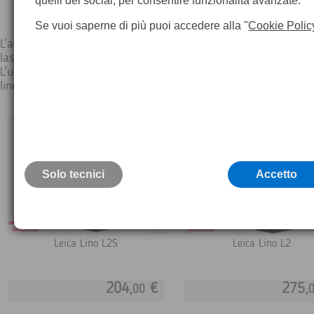
quelli dei social, per consentire funzionalità avanzate.
Se vuoi saperne di più puoi accedere alla "
Cookie Polic
L'autolivellante Leica Lino L2-1 è un livello laser che proietta li
laser orizzontali e verticali extralunghe.
L'utilizzo di diodi laser rossi molto potenti migliora la visibilità 
linea laser.
Solo tecnici
Accetto
Leica Lino L2S
Leica Lino L2
204,
€
275,
00