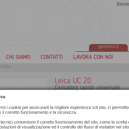
Benve
geomatica.it
CHI SIAMO
CONTATTI
LAVORA CON NOI
i Disto
Leica UC 20
Caricatore rapido universale
iva
amo i cookie per assicurarti la migliore esperienza sul sito, ci permetto
e il corretto funzionamento e la sicurezza.
 tecnici consentono il corretto funzionamento del sito, come la scelta d
stazioni di visualizzazione ed il controllo dei flussi di visitatori nel sit