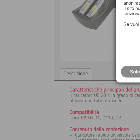
anonima
Il sito 
funziona
Se vuoi 
Solo
Descrizione
Caratteristiche principali del pr
Il caricatore UC 20 è in grado di c
utilizzato in tutto il mondo.
Compatibilità
Leica DISTO D1, D110, D2
Contenuto della confezione
Caricatore rapido universale Lei