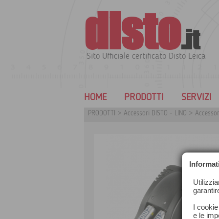
disto
.it
Sito Ufficiale certificato Disto Leica
HOME
PRODOTTI
SERVIZI
PRODOTTI
>
Accessori DISTO - LINO
>
Accessor
Informat
Utilizzi
garantir
I cookie
e le impo