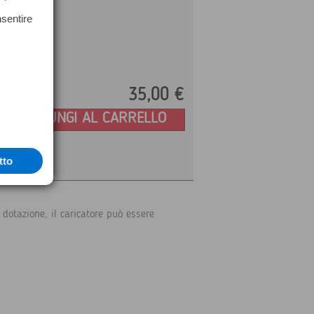
nsentire
35,
00
€
Prezzo:
AGGIUNGI AL CARRELLO
tto
dotazione, il caricatore può essere