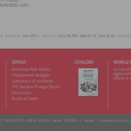
to il mondo;
AA NiMH/800 mAh;
,
,
,
,
,
,
,
disto d
Leica ML180
disto d1 bt
L2
Lino L2P5 1
disto d2 BT
leica BLK3D
Lino L4P1
SERVIZI
CATALOGO
NEWSLE
Assistenza Post Vendita
Iscriviti 
aggiornato 
Finanziamenti Noleggio
offerte in 
Laboratorio di assistenza
TPS Teorema Privilege Service
Educational
Novità ed Eventi
I./C.F. 08379270153 - REA MI 1224723 - cap.soc. 100.000 € i.v. - Milano -
Condizioni di vendita
-