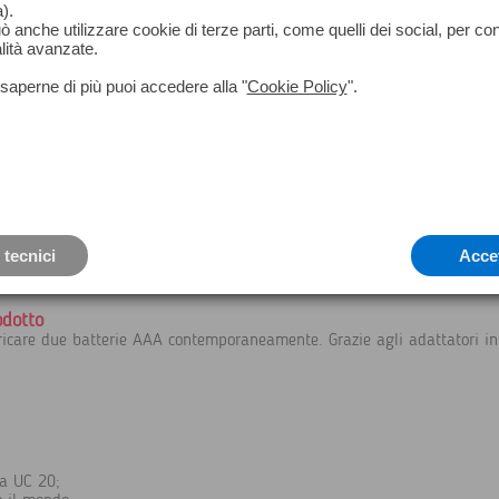
).
può anche utilizzare cookie di terze parti, come quelli dei social, per co
lità avanzate.
saperne di più puoi accedere alla "
Cookie Policy
".
 tecnici
Acce
odotto
aricare due batterie AAA contemporaneamente. Grazie agli adattatori in 
ca UC 20;