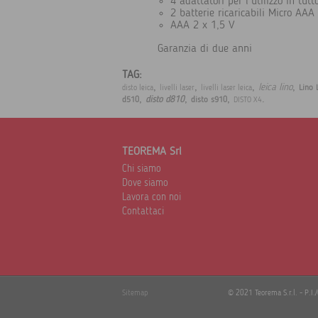
4 adattatori per l'utilizzo in tut
2 batterie ricaricabili Micro A
AAA 2 x 1,5 V
Garanzia di due anni
TAG:
,
,
,
,
leica lino
Lino 
disto leica
livelli laser
livelli laser leica
,
,
,
.
disto d810
d510
disto s910
DISTO X4
TEOREMA Srl
Chi siamo
Dove siamo
Lavora con noi
Contattaci
Sitemap
© 2021 Teorema S.r.l. - P.