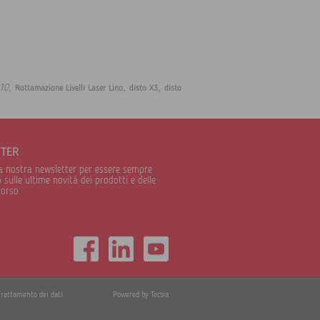
,
,
,
110
Rottamazione Livelli Laser Lino
disto X3
disto
TTER
alla nostra newsletter per essere sempre
sulle ultime novità dei prodotti e delle
corso
Trattamento dei dati
Powered by Tecsia