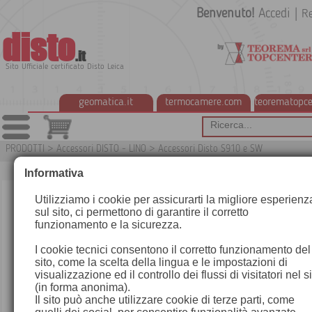
Benvenuto!
Accedi
|
Re
disto
.it
Sito Ufficiale certificato Disto Leica
geomatica.it
termocamere.com
teorematopce
PRODOTTI
>
Accessori DISTO - LINO
>
Accessori Disto S910 e SW
G
Informativa
Utilizziamo i cookie per assicurarti la migliore esperienz
sul sito, ci permettono di garantire il corretto
funzionamento e la sicurezza.
I cookie tecnici consentono il corretto funzionamento del
sito, come la scelta della lingua e le impostazioni di
visualizzazione ed il controllo dei flussi di visitatori nel s
(in forma anonima).
Il sito può anche utilizzare cookie di terze parti, come