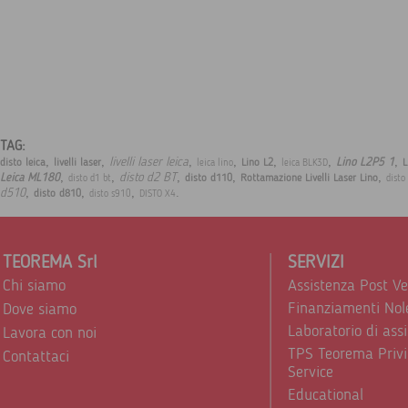
TAG:
,
,
,
,
,
,
,
livelli laser leica
Lino L2P5 1
disto leica
livelli laser
Lino L2
L
leica lino
leica BLK3D
,
,
,
,
,
disto d2 BT
Leica ML180
disto d110
Rottamazione Livelli Laser Lino
disto d1 bt
disto
,
,
,
.
d510
disto d810
disto s910
DISTO X4
TEOREMA Srl
SERVIZI
Chi siamo
Assistenza Post V
Finanziamenti Nol
Dove siamo
Laboratorio di ass
Lavora con noi
TPS Teorema Privi
Contattaci
Service
Educational