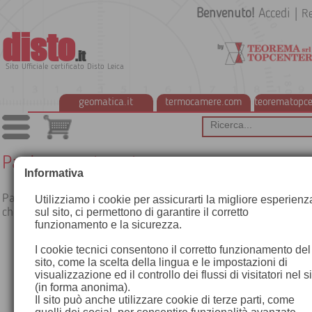
Benvenuto!
Accedi
|
Re
disto
.it
Sito Ufficiale certificato Disto Leica
geomatica.it
termocamere.com
teorematopce
Pagina non trovata
Informativa
Pagina mostrata quanto viene chiamata una pagina che non e
Utilizziamo i cookie per assicurarti la migliore esperienz
che non può essere mostrata
sul sito, ci permettono di garantire il corretto
funzionamento e la sicurezza.
I cookie tecnici consentono il corretto funzionamento del
sito, come la scelta della lingua e le impostazioni di
visualizzazione ed il controllo dei flussi di visitatori nel s
(in forma anonima).
Il sito può anche utilizzare cookie di terze parti, come