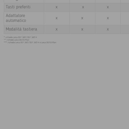
Tasti preferiti
x
x
x
Adattatore
x
x
x
automatico
Modalità tastiera
x
x
x
* richiede Leica DST 360 / DST 360-X
** richiede Leica DISTO Plan
*** richiede Leica DST 360 / DST 360-X e Leica DISTO Plan