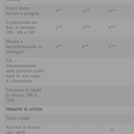
Smart Room:
x**
x**
x**
misura e disegno
Esportazione dei
dati in formato
x**
x**
x**
PDF, JPG e DXF
Misura e
documentazione su
x**
x**
x**
immagini
P2L —
documentazione
delle posizioni sulla
base di una linea
di riferimento
Creazione di report
di misura (JPG e
CSV)
Modalità di utilizzo
Touch screen
Attivare le misure
x
con i gesti