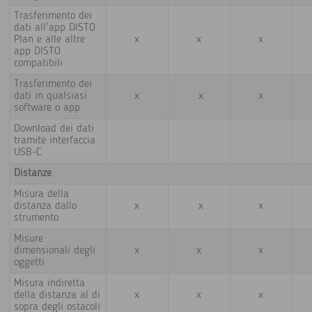
Trasferimento dei
dati all'app DISTO
Plan e alle altre
x
x
x
app DISTO
compatibili
Trasferimento dei
dati in qualsiasi
x
x
x
software o app
Download dei dati
tramite interfaccia
USB-C
Distanze
Misura della
distanza dallo
x
x
x
strumento
Misure
dimensionali degli
x
x
x
oggetti
Misura indiretta
della distanza al di
x
x
x
sopra degli ostacoli