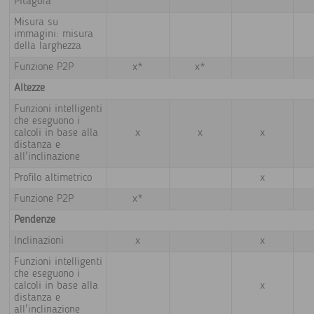
Pitagora
Misura su
immagini: misura
della larghezza
Funzione P2P
x*
x*
Altezze
Funzioni intelligenti
che eseguono i
calcoli in base alla
x
x
x
distanza e
all'inclinazione
Profilo altimetrico
x
Funzione P2P
x*
Pendenze
Inclinazioni
x
x
Funzioni intelligenti
che eseguono i
calcoli in base alla
x
distanza e
all'inclinazione