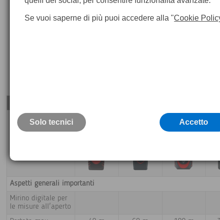
quelli dei social, per consentire funzionalità avanzate.
Se vuoi saperne di più puoi accedere alla "
Cookie Polic
DISTO
D1
D110
D2
Solo tecnici
Accetto
Aspetti generali importanti
Mirino digitale per
le misure all'aperto