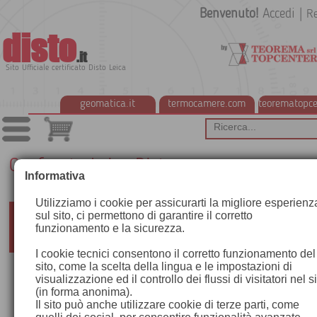
Benvenuto!
Accedi
|
Re
disto
.it
Sito Ufficiale certificato Disto Leica
geomatica.it
termocamere.com
teorematopce
Confronta Leica Disto
Informativa
Utilizziamo i cookie per assicurarti la migliore esperienz
sul sito, ci permettono di garantire il corretto
Cosa possono fare i distanziometri laser Leica DIS
funzionamento e la sicurezza.
I cookie tecnici consentono il corretto funzionamento del
sito, come la scelta della lingua e le impostazioni di
visualizzazione ed il controllo dei flussi di visitatori nel s
(in forma anonima).
Il sito può anche utilizzare cookie di terze parti, come