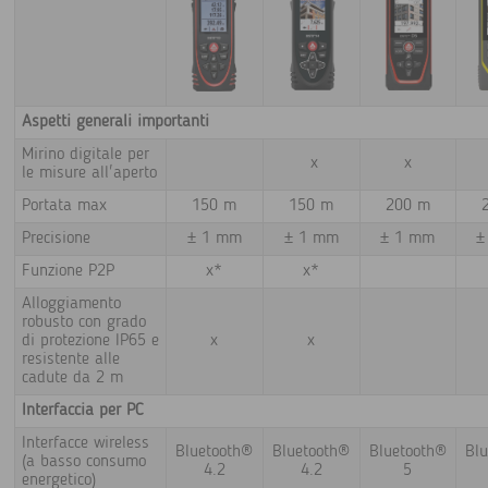
Aspetti generali importanti
Mirino digitale per
x
x
le misure all'aperto
Portata max
150 m
150 m
200 m
Precisione
± 1 mm
± 1 mm
± 1 mm
±
Funzione P2P
x*
x*
Alloggiamento
robusto con grado
di protezione IP65 e
x
x
resistente alle
cadute da 2 m
Interfaccia per PC
Interfacce wireless
Bluetooth®
Bluetooth®
Bluetooth®
Bl
(a basso consumo
4.2
4.2
5
energetico)