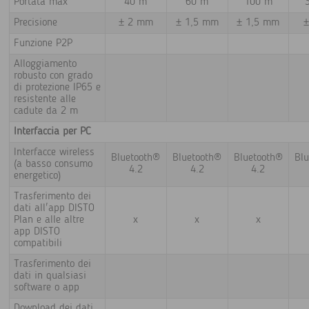
Portata max
40 m
60 m
100 m
Precisione
± 2 mm
± 1,5 mm
± 1,5 mm
Funzione P2P
Alloggiamento
robusto con grado
di protezione IP65 e
resistente alle
cadute da 2 m
Interfaccia per PC
Interfacce wireless
Bluetooth®
Bluetooth®
Bluetooth®
Bl
(a basso consumo
4.2
4.2
4.2
energetico)
Trasferimento dei
dati all'app DISTO
Plan e alle altre
x
x
x
app DISTO
compatibili
Trasferimento dei
dati in qualsiasi
software o app
Download dei dati