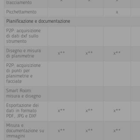
x
x
x
tracciamento
Picchettamento
x
Pianificazione e documentazione
P2P: acquisizione
di dati dxf sullo
strumento
Disegno e misura
x**
x**
x**
di planimetrie
P2P: acquisizione
di punti per
planimetrie e
facciate
Smart Room:
misura e disegno
Esportazione dei
dati in formato
x**
x**
x**
PDF, JPG e DXF
Misura e
documentazione su
x**
x**
x**
immagini