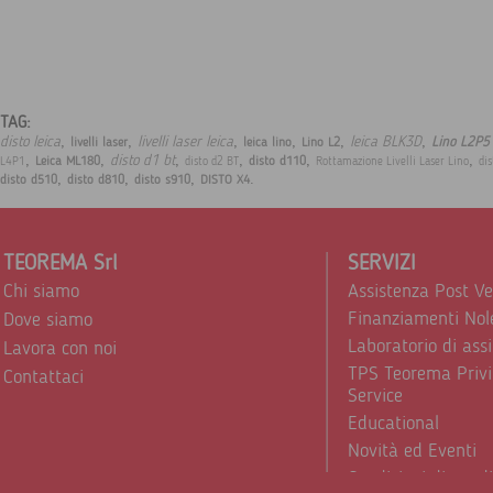
TAG:
,
,
,
,
,
,
disto leica
livelli laser leica
leica BLK3D
Lino L2P5
livelli laser
leica lino
Lino L2
,
,
,
,
,
,
disto d1 bt
Leica ML180
disto d110
L4P1
disto d2 BT
Rottamazione Livelli Laser Lino
di
,
,
,
.
disto d510
disto d810
disto s910
DISTO X4
TEOREMA Srl
SERVIZI
Chi siamo
Assistenza Post V
Finanziamenti Nol
Dove siamo
Laboratorio di ass
Lavora con noi
TPS Teorema Privi
Contattaci
Service
Educational
Novità ed Eventi
Condizioni di vend