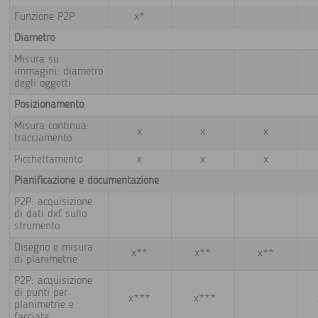
Funzione P2P
x*
Diametro
Misura su
immagini: diametro
degli oggetti
Posizionamento
Misura continua:
x
x
x
tracciamento
Picchettamento
x
x
x
Pianificazione e documentazione
P2P: acquisizione
di dati dxf sullo
strumento
Disegno e misura
x**
x**
x**
di planimetrie
P2P: acquisizione
di punti per
x***
x***
planimetrie e
facciate