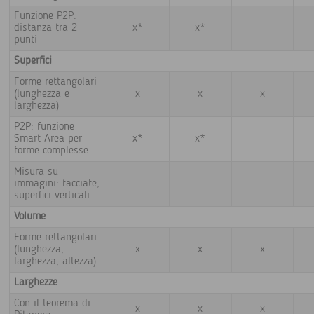
Funzione P2P:
distanza tra 2
x*
x*
punti
Superfici
Forme rettangolari
(lunghezza e
x
x
x
larghezza)
P2P: funzione
Smart Area per
x*
x*
forme complesse
Misura su
immagini: facciate,
superfici verticali
Volume
Forme rettangolari
(lunghezza,
x
x
x
larghezza, altezza)
Larghezze
Con il teorema di
x
x
x