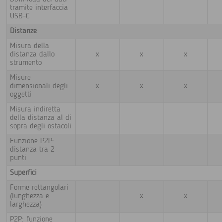
tramite interfaccia
USB-C
Distanze
Misura della
distanza dallo
x
x
x
strumento
Misure
dimensionali degli
x
x
x
oggetti
Misura indiretta
della distanza al di
sopra degli ostacoli
Funzione P2P:
distanza tra 2
punti
Superfici
Forme rettangolari
(lunghezza e
x
x
larghezza)
P2P: funzione